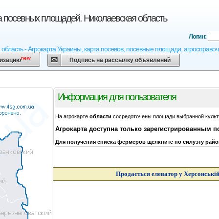
а посевных площадей. Николаевская область
Логин:
 область - Агрокарта Украины, карта посевов, посевные площади, агросправоч
new
низацию
Подпись на рассылку объявлений
Информация для пользователя
На агрокарте
области
сосредоточены площади выбранной куль
Агрокарта
доступна только зарегистрированным 
Для получения списка фермеров щелкните по силуэту райо
Продається елеватор у Херсонській