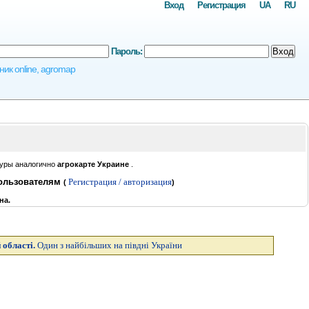
Вход
Регистрация
UA
RU
Пароль:
Вход
ник online, agromap
туры аналогично
агрокарте Украине
.
пользователям
Регистрация / авторизация
(
)
на.
 області.
Один з найбільших на півдні України