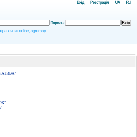
Вхід
Реєстрація
UA
RU
Пароль:
Вхід
осправочник online, agromap
НАТИВА"
ОК"
"