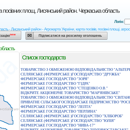
а посівних площ. Лисянський район. Черкаська область
Логін:
асть - Лисянський район - Агрокарта України, карта посівів, посівні площі, агр
new
ізацію
Підписатися на розсилку оголошень
область
Список господарств
ТОВАРИСТВО З ОБМЕЖЕНОЮ ВІДПОВІДАЛЬНІСТЮ "АЛЬТЕР
СЕЛЯНСЬКЕ (ФЕРМЕРСЬКЕ )ГОСПОДАРСТВО "ДРУЖБА"
ФЕРМЕРСЬКЕ ГОСПОДАРСТВО "ЗОРЯ"
ФЕРМЕРСЬКЕ ГОСПОДАРСТВО "ГІДРА"
ФЕРМЕРСЬКЕ ГОСПОДАРСТВО "СТЕЦЕНКО О.В."
ВIДКРИТЕ АКЦIОНЕРНЕ ТОВАРИСТВО "МАР'ЯНIВСЬКЕ"
ТОВАРИСТВО З ОБМЕЖЕНОЮ ВIДПОВIДАЛЬНIСТЮ "СВIТАН
ПРИВАТНЕ СІЛЬСЬКОГОСПОДАРСЬКЕ ПІДПРИЄМСТВО "РОСЬ
ФЕРМЕРСЬКЕ ГОСПОДАРСТВО "ЛЕПТА"
ФЕРМЕРСЬКЕ ГОСПОДАРСТВО "ПЕРЛИНА"
СЕЛЯНСЬКЕ (ФЕРМЕРСЬКЕ )ГОСПОДАРСТВО "ХЛIБОРОБ"
СЕЛЯНСЬКЕ (ФЕРМЕРСЬКЕ )ГОСПОДАРСТВО "ЮЛIЯ"
ФЕРМЕРСЬКЕ ГОСПОДАРСТВО "НИВА-17"
ВIДКРИТЕ АКЦIОНЕРНЕ ТОВАРИСТВО "ШУБИНОСТАВСЬКЕ"