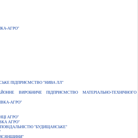
КА-АГРО"
СЬКЕ ПIДПРИЄМСТВО "НИВА ЛЛ"
ЙОННЕ ВИРОБНИЧЕ ПIДПРИЄМСТВО МАТЕРIАЛЬНО-ТЕХНIЧНОГО
ВКА-АГРО"
ЦІ АГРО"
ВКА АГРО"
ДПОВIДАЛЬНIСТЮ "БУДИЩАНСЬКЕ"
"
ЛИСЯНЩИНИ"