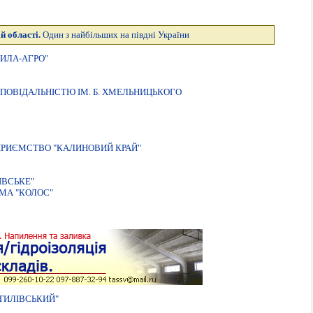
й області.
Один з найбільших на півдні України
ИЛА-АГРО"
ПОВIДАЛЬНIСТЮ IМ. Б. ХМЕЛЬНИЦЬКОГО
ПРИЄМСТВО "КАЛИНОВИЙ КРАЙ"
IВСЬКЕ"
МА "КОЛОС"
ТИЛIВСЬКИЙ"