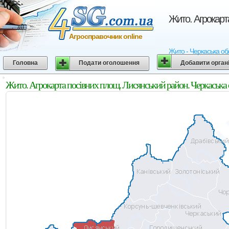
Жито. Агрокарт
Агросправочник online
Жито - Черкаська обл
Головна
Подати оголошення
Добавити орган
Жито. Агрокарта посівних площ. Лисянський район. Черкаська 