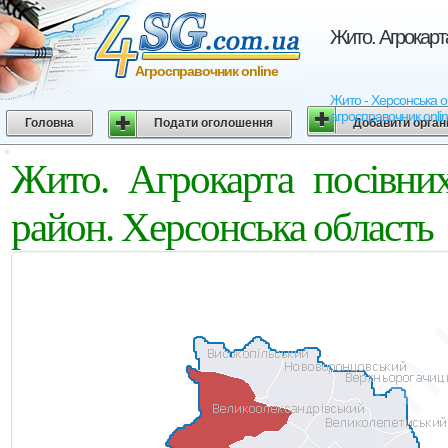
Жито. Агрокарт
Агросправочник online
Жито - Херсонська об
агросправочник onli
Головна
Подати оголошення
Добавити орган
Жито. Агрокарта посівни
район. Херсонська область