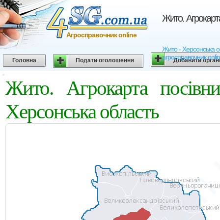
Жито. Агрокарт
Агросправочник online
Жито - Херсонська об
агросправочник onli
Головна
Подати оголошення
Добавити орган
Жито. Агрокарта посівни
Херсонська область