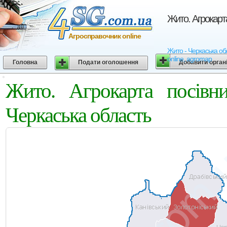
Жито. Агрокарт
Агросправочник online
Жито - Черкаська обл
online, agromap
Головна
Подати оголошення
Добавити орган
Жито. Агрокарта посівни
Черкаська область