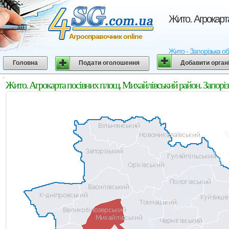
Жито. Агрокарт
Агросправочник online
Жито - Запорізька об
Головна
Подати оголошення
Добавити орган
Жито. Агрокарта посівних площ. Михайлівський район. Запоріз