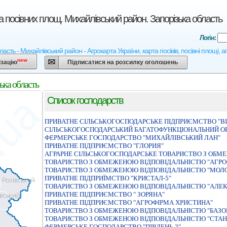
а посівних площ. Михайлівський район. Запорізька область
Логін:
ласть - Михайлівський район - Агрокарта України, карта посівів, посівні площі, 
new
ізацію
Підписатися на розсилку оголошень
ька область
Список господарств
ПРИВАТНЕ СІЛЬСЬКОГОСПОДАРСЬКЕ ПІДПРИЄМСТВО "ВІ
СIЛЬСЬКОГОСПОДАРСЬКИЙ БАГАТОФУНКЦIОНАЛЬНИЙ О
ФЕРМЕРСЬКЕ ГОСПОДАРСТВО "МИХАЙЛIВСЬКИЙ ЛАН"
ПРИВАТНЕ ПIДПРИЄМСТВО "ГЛОРИЯ"
АГРАРНЕ СIЛЬСЬКОГОСПОДАРСЬКЕ ТОВАРИСТВО З ОБМЕ
ТОВАРИСТВО З ОБМЕЖЕНОЮ ВIДПОВIДАЛЬНIСТЮ "АГРОФ
ТОВАРИСТВО З ОБМЕЖЕНОЮ ВIДПОВIДАЛЬНIСТЮ "МОЛ
ПРИВАТНЕ ПIДПРИЇМСТВО "КРИСТАЛ-5"
ТОВАРИСТВО З ОБМЕЖЕНОЮ ВIДПОВIДАЛЬНIСТЮ "АЛЕК
ПРИВАТНЕ ПIДПРИЄМСТВО " ЗОРЯНА"
ПРИВАТНЕ ПІДПРИЄМСТВО "АГРОФІРМА ХРИСТИНА"
ТОВАРИСТВО З ОБМЕЖЕНОЮ ВIДПОВIДАЛЬНIСТЮ "БАЗО
ТОВАРИСТВО З ОБМЕЖЕНОЮ ВІДПОВІДАЛЬНІСТЮ "СТАН
ФЕРМЕРСЬКЕ ГОСПОДАРСТВО "ПIВДЕНЬ-2"