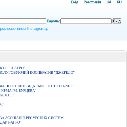
Вхід
Реєстрація
UA
RU
Пароль:
Вхід
агросправочник online, agromap
КТОРІЯ-АГРО"
БСЛУГОВУЮЧИЙ КООПЕРАТИВ "ДЖЕРЕЛО"
ЖЕНОЮ ВIДПОВIДАЛЬНIСТЮ "СТЕП-2011"
IРМА IМ. БУРЦЕВА"
ОДIЖНЕ"
С"
ВА АСОЦIАЦIЯ РЕСУРСНИХ СИСТЕМ"
ДАРТ-АГРО"