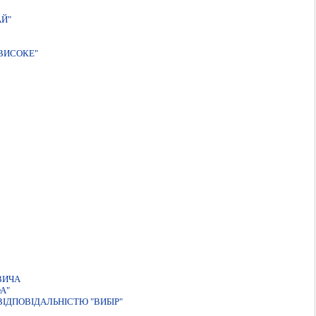
Й"
ВИСОКЕ"
ВИЧА
А"
ІДПОВІДАЛЬНІСТЮ "ВИБІР"