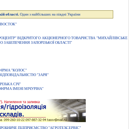
ій області.
Один з найбільших на півдні України
-ВОСТОК"
РОЦЕНТР" ВIДКРИТОГО АКЦIОНЕРНОГО ТОВАРИСТВА "МИХАЙЛIВСЬКЕ
 ЗАБЕПЕЧЕННЯ ЗАПОРIЗЬКОЇ ОБЛАСТI"
ІРМА "КОЛОС"
ІДПОВІДАЛЬНІСТЮ "ЗАРЯ"
IЗЬКА СIЧ"
ІРМА ІМЕНІ МІЧУРІНА"
РОБНИЧЕ ПIДПРИЄМСТВО "АГРОТЕХСЕРВIС"