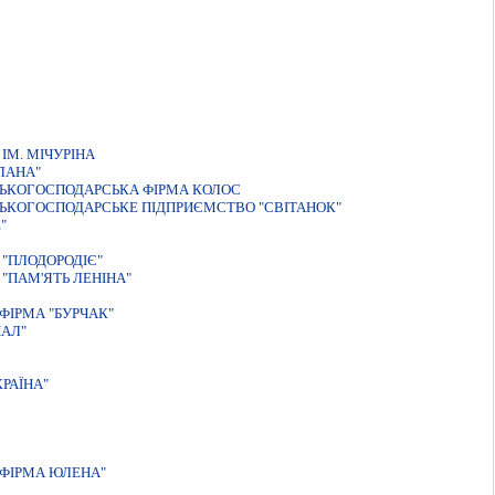
М. МІЧУРІНА
ЛАНА"
СЬКОГОСПОДАРСЬКА ФIРМА КОЛОС
ЬКОГОСПОДАРСЬКЕ ПIДПРИЄМСТВО "СВIТАНОК"
"
"ПЛОДОРОДІЄ"
"ПАМ'ЯТЬ ЛЕНІНА"
ФІРМА "БУРЧАК"
АЛ"
РАЇНА"
ФIРМА ЮЛЕНА"