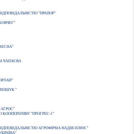
IДПОВIДАЛЬНIСТЮ "ПРАПОР"
КОВЧЕГ"
ВЕСНА"
М.ЧАПАЄВА
ОРЛАН"
 ПОШУК "
 АГРОС"
О КООПЕРАТИВУ "ПРОГРЕС-1"
IДПОВIДАЛЬНIСТЮ АГРОФIРМА НАДIЯ-ПЛЮС"
УКРАЇНА"