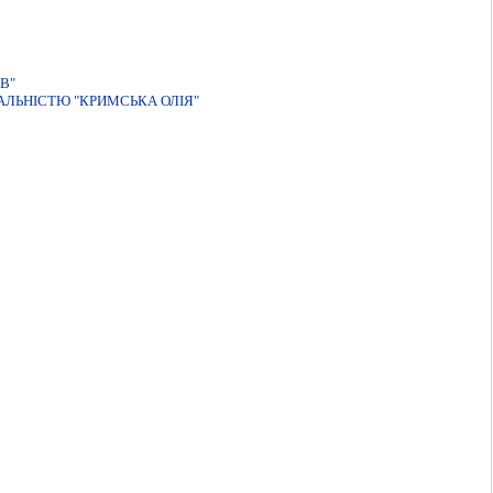
В"
ДАЛЬНIСТЮ "КРИМСЬКА ОЛIЯ"