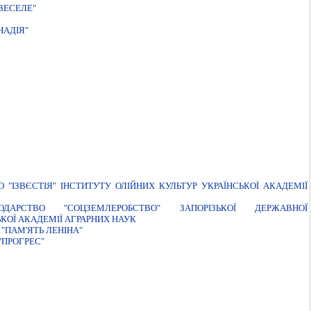
ВЕСЕЛЕ"
НАДІЯ"
"IЗВЄСТIЯ" IНСТИТУТУ ОЛIЙНИХ КУЛЬТУР УКРАЇНСЬКОЇ АКАДЕМIЇ
ДАРСТВО "СОЦЗЕМЛЕРОБСТВО" ЗАПОРIЗЬКОЇ ДЕРЖАВНОЇ
ЬКОЇ АКАДЕМIЇ АГРАРНИХ НАУК
"ПАМ'ЯТЬ ЛЕНIНА"
"ПРОГРЕС"