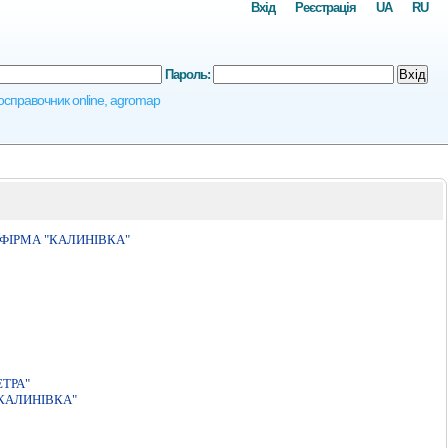
Вхід
Реєстрація
UA
RU
Пароль:
Вхід
гросправочник online, agromap
ФІРМА "КАЛИНІВКА"
ТРА"
КАЛИНIВКА"