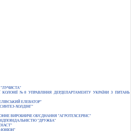
"ЛУЧИСТА"
 КОЛОНIЇ №8 УПРАВЛIННЯ ДЕРДЕПАРТАМЕНТУ УКРАЇНИ З ПИТАНЬ
ЕЛIВСЬКИЙ ЕЛЕВАТОР"
СИНТЕЗ-ХОЛДIНГ"
ОННЕ ВИРОБНИЧЕ ОБ'ЄДНАННЯ "АГРОТЕХСЕРВIС"
IДПОВIДАЛЬНIСТЮ "ДРУЖБА"
ЗIАСТ"
-ЮНІОН"