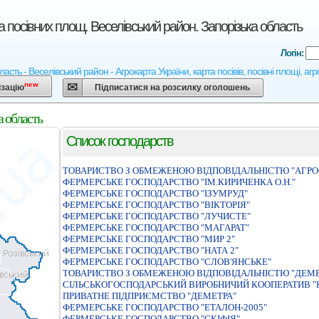
 посівних площ. Веселівський район. Запорізька область
Логін:
ласть - Веселівський район - Агрокарта України, карта посівів, посівні площі, а
new
ізацію
Підписатися на розсилку оголошень
а область
Список господарств
ТОВАРИСТВО З ОБМЕЖЕНОЮ ВІДПОВІДАЛЬНІСТЮ "АГРО
ФЕРМЕРСЬКЕ ГОСПОДАРСТВО "IМ.КИРИЧЕНКА О.Н."
ФЕРМЕРСЬКЕ ГОСПОДАРСТВО "ІЗУМРУД"
ФЕРМЕРСЬКЕ ГОСПОДАРСТВО "ВIКТОРIЯ"
ФЕРМЕРСЬКЕ ГОСПОДАРСТВО "ЛУЧИСТЕ"
ФЕРМЕРСЬКЕ ГОСПОДАРСТВО "МАГАРАТ"
ФЕРМЕРСЬКЕ ГОСПОДАРСТВО "МИР 2"
ФЕРМЕРСЬКЕ ГОСПОДАРСТВО "НАТА 2"
ФЕРМЕРСЬКЕ ГОСПОДАРСТВО "СЛОВ'ЯНСЬКЕ"
ТОВАРИСТВО З ОБМЕЖЕНОЮ ВIДПОВIДАЛЬНIСТЮ "ДЕМЕ
СIЛЬСЬКОГОСПОДАРСЬКИЙ ВИРОБНИЧИЙ КООПЕРАТИВ "
ПРИВАТНЕ ПIДПРИЄМСТВО "ДЕМЕТРА"
ФЕРМЕРСЬКЕ ГОСПОДАРСТВО "ЕТАЛОН-2005"
ФЕРМЕРСЬКЕ ГОСПОДАРСТВО "СКIФIЯ"