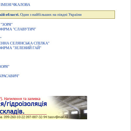
ІМЕНІ ЧКАЛОВА
ій області.
Один з найбільших на півдні України
"ЗОРЯ"
ФIРМА "СЛАВУТИЧ"
"
ЕННА СЕЛЯНСЬКА СПIЛКА"
ФІРМА "ЗЕЛЕНИЙ ГАЙ"
ЗОРЯ"
КРАСАВИЧ"