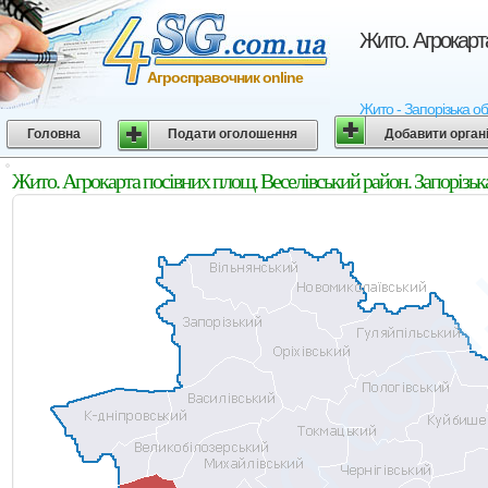
Жито. Агрокарта
Агросправочник online
Жито - Запорізька об
Головна
Подати оголошення
Добавити орган
Жито. Агрокарта посівних площ. Веселівський район. Запорізьк