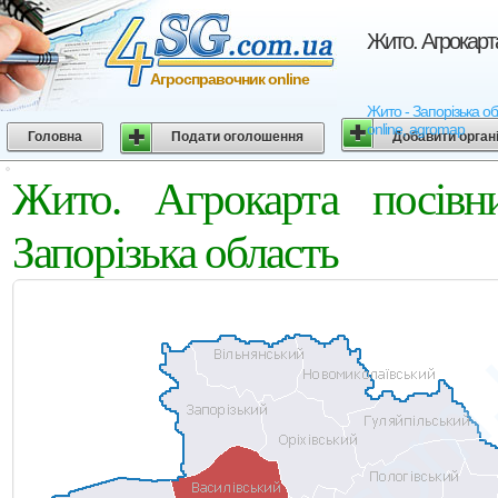
Жито. Агрокарт
Агросправочник online
Жито - Запорізька об
online, agromap
Головна
Подати оголошення
Добавити орган
Жито. Агрокарта посівн
Запорізька область