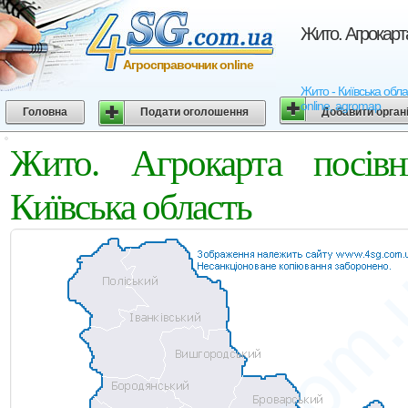
Жито. Агрокарт
Агросправочник online
Жито - Київська обла
online, agromap
Головна
Подати оголошення
Добавити орган
Жито. Агрокарта посів
Київська область