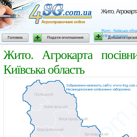
Жито. Агрокарт
Агросправочник online
Жито - Київська обла
online, agromap
Головна
Подати оголошення
Добавити орган
Жито. Агрокарта посівн
Київська область