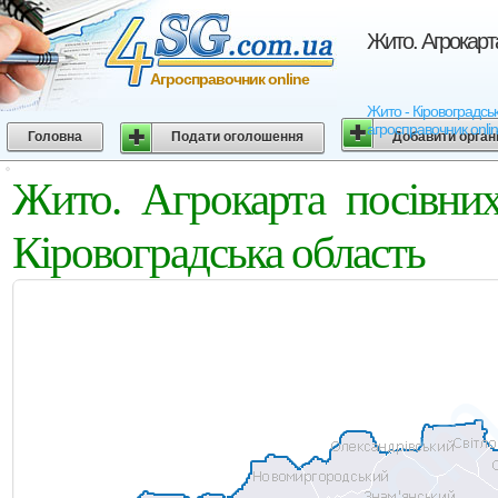
Жито. Агрокарт
Агросправочник online
Жито - Кіровоградськ
агросправочник onli
Головна
Подати оголошення
Добавити орган
Жито. Агрокарта посівни
Кіровоградська область