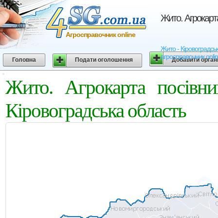
Жито. Агрокарт
Агросправочник online
Жито - Кіровоградськ
агросправочник onli
Головна
Подати оголошення
Добавити орган
Жито. Агрокарта посівни
Кіровоградська область