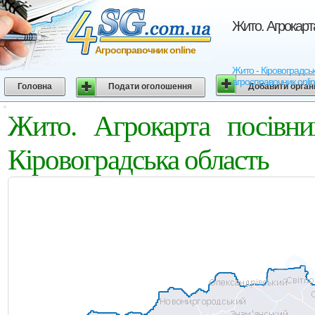
Жито. Агрокарт
Агросправочник online
Жито - Кіровоградськ
агросправочник onli
Головна
Подати оголошення
Добавити орган
Жито. Агрокарта посівни
Кіровоградська область