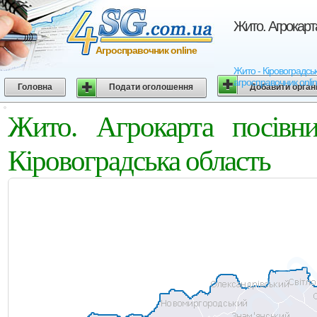
Жито. Агрокарт
Агросправочник online
Жито - Кіровоградськ
агросправочник onli
Головна
Подати оголошення
Добавити орган
Жито. Агрокарта посівн
Кіровоградська область