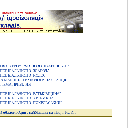
ТВО "АГРОФIРМА НОВОЗНАМ'ЯНСЬКЕ"
ПОВIДАЛЬНIСТЮ "ЗЛАГОДА"
ПОВІДАЛЬНІСТЮ "КОЛОС"
КА МАШИНО-ТЕХНОЛОГІЧНА СТАНЦІЯ"
ФIРМА ПРИВIЛЛЯ"
ПОВIДАЛЬНIСТЮ "БАТЬКIВЩИНА"
ПОВIДАЛЬНIСТЮ "АРТЕМIДА"
ПОВIДАЛЬНIСТЮ "ПОКРОВСЬКИЙ"
й області.
Один з найбільших на півдні України