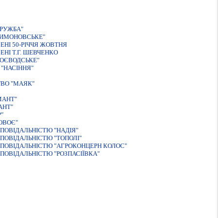
РУЖБА"
ТИМОНОВСЬКЕ"
НI 50-РIЧЧЯ ЖОВТНЯ
НI Т.Г. ШЕВЧЕНКО
ВОЄВОДСЬКЕ"
"НАСIННЯ"
ТВО "МАЯК"
МАНТ"
АНТ"
"
ОВОЄ"
ПОВIДАЛЬНIСТЮ "НАДIЯ"
ПОВIДАЛЬНIСТЮ "ТОПОЛI"
ПОВІДАЛЬНІСТЮ "АГРОКОНЦЕРН КОЛОС"
ПОВІДАЛЬНІСТЮ "РОЗПАСІЇВКА"