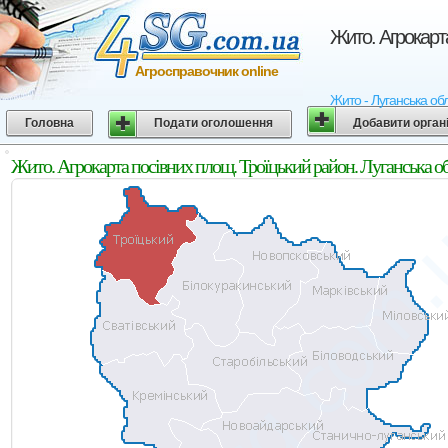
Жито. Агрокарт
Агросправочник online
Жито - Луганська обл
Головна
Подати оголошення
Добавити орган
Жито. Агрокарта посівних площ. Троїцький район. Луганська о