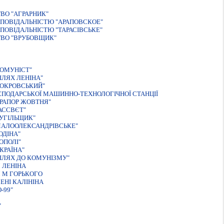
ВО "АГРАРНИК"
ПОВІДАЛЬНІСТЮ "АРАПОВСКОЕ"
ПОВIДАЛЬНIСТЮ "ТАРАСIВСЬКЕ"
ТВО "ВРУБОВЩИК"
ОМУНIСТ"
ЛЯХ ЛЕНIНА"
ПОКРОВСЬКИЙ"
СПОДАРСЬКОЇ МАШИННО-ТЕХНОЛОГІЧНОЇ СТАНЦІЇ
РАПОР ЖОВТНЯ"
АССВЄТ"
УГІЛЬЩИК"
МАЛООЛЕКСАНДРІВСЬКЕ"
ОДІНА"
ОПОЛІ"
КРАЇНА"
ШЛЯХ ДО КОМУНІЗМУ"
 ЛЕНІНА
 М ГОРЬКОГО
ЕНІ КАЛІНІНА
-99"
"