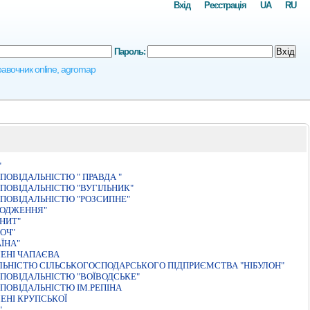
Вхід
Реєстрація
UA
RU
Пароль:
Вхід
правочник online, agromap
"
ОВIДАЛЬНIСТЮ " ПРАВДА "
ПОВIДАЛЬНIСТЮ "ВУГIЛЬНИК"
ПОВІДАЛЬНІСТЮ "РОЗСИПНЕ"
РОДЖЕННЯ"
НИТ"
ОЧ"
ЇНА"
ЕНІ ЧАПАЄВА
АЛЬНIСТЮ СIЛЬСЬКОГОСПОДАРСЬКОГО ПIДПРИЄМСТВА "НIБУЛОН"
ПОВIДАЛЬНIСТЮ "ВОЇВОДСЬКЕ"
ПОВІДАЛЬНІСТЮ ІМ.РЕПІНА
ЕНІ КРУПСЬКОЇ
"