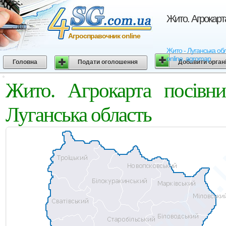
Жито. Агрокарт
Агросправочник online
Жито - Луганська обл
online, agromap
Головна
Подати оголошення
Добавити орган
Жито. Агрокарта посівни
Луганська область