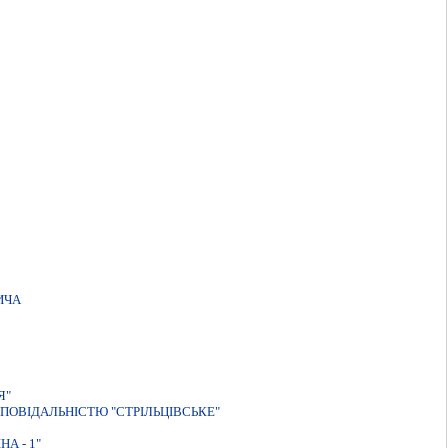
ИЧА
Я"
ПОВIДАЛЬНIСТЮ "СТРIЛЬЦIВСЬКЕ"
А - 1"