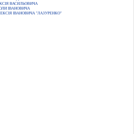
ЕКСIЯ ВАСИЛЬОВИЧА
ОЛИ IВАНОВИЧА
ЕКСIЯ IВАНОВИЧА "ЛАЗУРЕНКО"