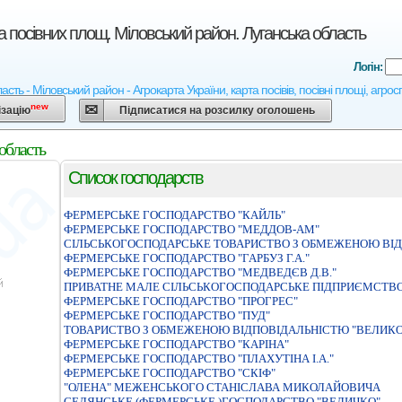
а посівних площ. Міловський район. Луганська область
Логін:
асть - Міловський район - Агрокарта України, карта посівів, посівні площі, агро
new
ізацію
Підписатися на розсилку оголошень
область
Список господарств
ФЕРМЕРСЬКЕ ГОСПОДАРСТВО "КАЙЛЬ"
ФЕРМЕРСЬКЕ ГОСПОДАРСТВО "МЕДДОВ-АМ"
СIЛЬСЬКОГОСПОДАРСЬКЕ ТОВАРИСТВО З ОБМЕЖЕНОЮ ВIДП
ФЕРМЕРСЬКЕ ГОСПОДАРСТВО "ГАРБУЗ Г.А."
ФЕРМЕРСЬКЕ ГОСПОДАРСТВО "МЕДВЕДЄВ Д.В."
ПРИВАТНЕ МАЛЕ СІЛЬСЬКОГОСПОДАРСЬКЕ ПІДПРИЄМСТВО
ФЕРМЕРСЬКЕ ГОСПОДАРСТВО "ПРОГРЕС"
ФЕРМЕРСЬКЕ ГОСПОДАРСТВО "ПУД"
ТОВАРИСТВО З ОБМЕЖЕНОЮ ВIДПОВIДАЛЬНIСТЮ "ВЕЛИК
ФЕРМЕРСЬКЕ ГОСПОДАРСТВО "КАРIНА"
ФЕРМЕРСЬКЕ ГОСПОДАРСТВО "ПЛАХУТІНА І.А."
ФЕРМЕРСЬКЕ ГОСПОДАРСТВО "СКIФ"
"ОЛЕНА" МЕЖЕНСЬКОГО СТАНIСЛАВА МИКОЛАЙОВИЧА
СЕЛЯНСЬКЕ (ФЕРМЕРСЬКЕ )ГОСПОДАРСТВО "ВЕЛИЧКО"