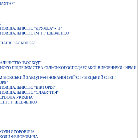
ШАХТАР"
"
ОВIДАЛЬНIСТЮ "ДРУЖБА" - "З"
ПОВIДАЛЬНIСТЮ IМ Т Г ШЕВЧЕНКО
ПАНIЯ "АЛЬОНКА"
АЛЬНIСТЮ "ВОСХОД"
ТНОГО ПIДПРИЄМСТВА СIЛЬСЬКОГОСПОДАРСЬКОЇ ВИРОБНИЧОЇ ФIРМИ
МIЛОВСЬКИЙ ЗАВОД РАФIНОВАНОЇ ОЛIЇ"СТРIЛЕЦЬКИЙ СТЕП"
ОРЯ"
ОВIДАЛЬНIСТЮ "ВIКТОРIЯ"
ПОВIДАЛЬНIСТЮ "СЛАВУТИЧ"
ЕРВОНА УКРАЇНА"
ЕНІ Т Г ШЕВЧЕНКО
КОЛИ ЄГОРОВИЧА
ИКОЛИ ФЕДОРОВИЧА