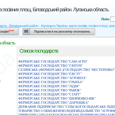
а посівних площ. Біловодський район. Луганська область
Логін:
асть - Біловодський район - Агрокарта України, карта посівів, посівні площі, аг
new
ізацію
Підписатися на розсилку оголошень
 область
Список господарств
ФЕРМЕРСЬКЕ ГОСПОДАРСТВО "САМ-АГРО"
ФЕРМЕРСЬКЕ ГОСПОДАРСТВО "СВIТОЧ"
СЕЛЯНСЬКЕ (ФЕРМЕРСЬКЕ )ГОСПОДАРСТВО "НЕСТЕРЕНКО"
ФЕРМЕРСЬКЕ ГОСПОДАРСТВО "ЄВСУГ"
ФЕРМЕРСЬКЕ ГОСПОДАРСТВО "АГРОВIЗА"
ФЕРМЕРСЬКЕ ГОСПОДАРСТВО "ГРАНХА"
ФЕРМЕРСЬКЕ ГОСПОДАРСТВО "ЛIДIЯ"
ФЕРМЕРСЬКЕ ГОСПОДАРСТВО "РАНОК"
ФЕРМЕРСЬКЕ ГОСПОДАРСТВО "СТАРТ"
ФЕРМЕРСЬКЕ ГОСПОДАРСТВО "ШЕВЧЕНКО-НІК"
ФЕРМЕРСЬКЕ ГОСПОДАРСТВО "ДАР'ЮШКА"
ДЕРЖАВНЕ ПIДПРИЄМСТВО "СIЛЬСКОГОСПОДАРСЬКЕ ПIДП
ТОВАРИСТВО З ОБМЕЖЕНОЮ ВIДПОВIДАЛЬНIСТЮ "АГРОФI
"ПРИВАТНЕ СIЛЬСЬКОГОСПОДАРСЬКЕ ПIДПРИЄМСТВО АГРО