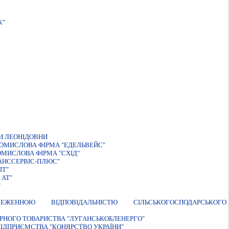
К"
И ЛЕОНIДОВНИ
ОМИСЛОВА ФIРМА "ЕДЕЛЬВЕЙС"
МИСЛОВА ФIРМА "СХIД"
АНССЕРВІС-ПЛЮС"
ІТ"
 АТ"
"
ЕННОЮ ВIДПОВIДАЛЬНIСТЮ СIЛЬСЬКОГОСПОДАРСЬКОГО
ЕРНОГО ТОВАРИСТВА "ЛУГАНСЬКОБЛЕНЕРГО"
ПІДПРИЄМСТВА "КОНЯРСТВО УКРАЇНИ"