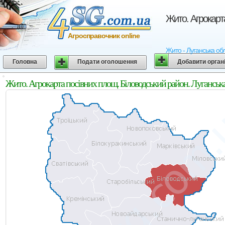
Жито. Агрокарт
Агросправочник online
Жито - Луганська обл
Головна
Подати оголошення
Добавити орган
Жито. Агрокарта посівних площ. Біловодський район. Луганська