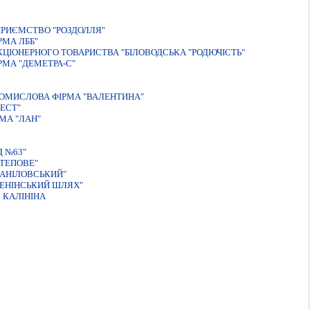
РИЄМСТВО "РОЗДОЛЛЯ"
РМА ЛББ"
КЦIОНЕРНОГО ТОВАРИСТВА "БIЛОВОДСЬКА "РОДЮЧIСТЬ"
МА "ДЕМЕТРА-С"
ОМИСЛОВА ФІРМА "ВАЛЕНТИНА"
ЕСТ"
МА "ЛАН"
 №63"
ТЕПОВЕ"
АНІЛОВСЬКИЙ"
ЕНІНСЬКИЙ ШЛЯХ"
 КАЛІНІНА