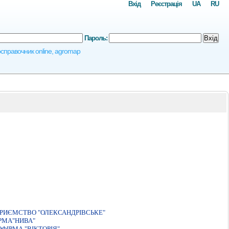
Вхід
Реєстрація
UA
RU
Пароль:
Вхід
росправочник online, agromap
РИЄМСТВО "ОЛЕКСАНДРIВСЬКЕ"
РМА"НИВА"
ФIРМА "ВIКТОРIЯ"