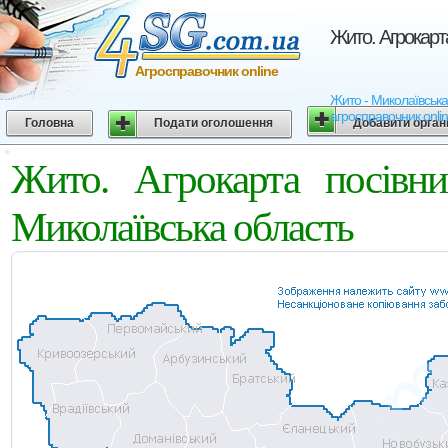
Жито. Агрокарт
Агросправочник online
Жито - Миколаївська 
агросправочник onli
Головна
Подати оголошення
Добавити орган
Жито. Агрокарта посівни
Миколаївська область