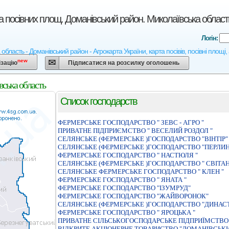
а посівних площ. Доманівський район. Миколаївська област
Логін:
область - Доманівський район - Агрокарта України, карта посівів, посівні площі
new
ізацію
Підписатися на розсилку оголошень
вська область
Список господарств
ФЕРМЕРСЬКЕ ГОСПОДАРСТВО " ЗЕВС - АГРО "
ПРИВАТНЕ ПIДПРИЄМСТВО " ВЕСЕЛИЙ РОЗДОЛ "
СЕЛЯНСЬКЕ (ФЕРМЕРСЬКЕ )ГОСПОДАРСТВО "ВIНТIР"
СЕЛЯНСЬКЕ (ФЕРМЕРСЬКЕ )ГОСПОДАРСТВО "ПЕРЛИ
ФЕРМЕРСЬКЕ ГОСПОДАРСТВО " НАСТЮЛЯ "
СЕЛЯНСЬКЕ (ФЕРМЕРСЬКЕ )ГОСПОДАРСТВО " СВIТАН
СЕЛЯНСЬКЕ ФЕРМЕРСЬКЕ ГОСПОДАРСТВО " КЛЕН "
ФЕРМЕРСЬКЕ ГОСПОДАРСТВО " ЯНАТА "
ФЕРМЕРСЬКЕ ГОСПОДАРСТВО "IЗУМРУД"
ФЕРМЕРСЬКЕ ГОСПОДАРСТВО "ЖАЙВОРОНОК"
СЕЛЯНСЬКЕ (ФЕРМЕРСЬКЕ )ГОСПОДАРСТВО "ДИНАСТ
ФЕРМЕРСЬКЕ ГОСПОДАРСТВО " ЯРОЦЬКА "
ПРИВАТНЕ СIЛЬСЬКОГОСПОДАРСЬКЕ ПIДПРИЇМСТВО 
ВIДКРИТЕ АКЦIОНЕРНЕ ТОВАРИСТВО "ДОМАНIВСЬКИ