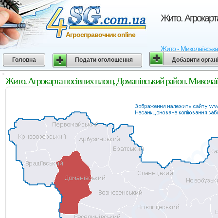
Жито. Агрокарт
Агросправочник online
Жито - Миколаївська 
Головна
Подати оголошення
Добавити орган
Жито. Агрокарта посівних площ. Доманівський район. Миколаї