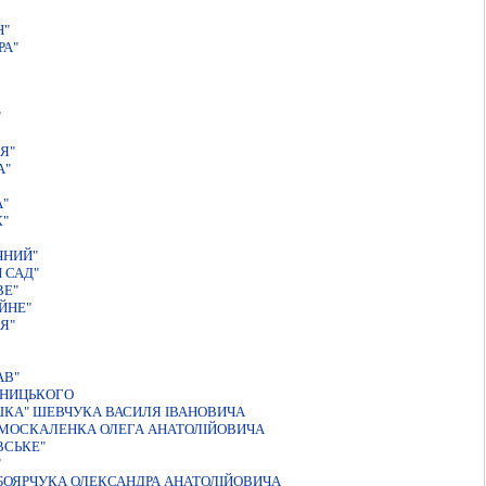
Н"
РА"
"
Я"
А"
А"
К"
ЧНИЙ"
 САД"
ВЕ"
ЙНЕ"
Я"
АВ"
ЯНИЦЬКОГО
ШКА" ШЕВЧУКА ВАСИЛЯ IВАНОВИЧА
" МОСКАЛЕНКА ОЛЕГА АНАТОЛIЙОВИЧА
ВСЬКЕ"
"
 БОЯРЧУКА ОЛЕКСАНДРА АНАТОЛIЙОВИЧА