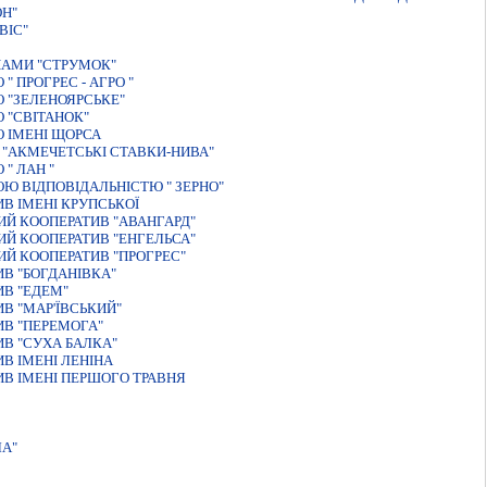
ОН"
ВІС"
НАМИ "СТРУМОК"
 ПРОГРЕС - АГРО "
 "ЗЕЛЕНОЯРСЬКЕ"
 "СВIТАНОК"
 IМЕНI ЩОРСА
 "АКМЕЧЕТСЬКI СТАВКИ-НИВА"
" ЛАН "
Ю ВIДПОВIДАЛЬНIСТЮ " ЗЕРНО"
В IМЕНI КРУПСЬКОЇ
Й КООПЕРАТИВ "АВАНГАРД"
Й КООПЕРАТИВ "ЕНГЕЛЬСА"
Й КООПЕРАТИВ "ПРОГРЕС"
В "БОГДАНІВКА"
В "ЕДЕМ"
В "МАР'ЇВСЬКИЙ"
В "ПЕРЕМОГА"
В "СУХА БАЛКА"
В ІМЕНІ ЛЕНІНА
В ІМЕНІ ПЕРШОГО ТРАВНЯ
ЛА"