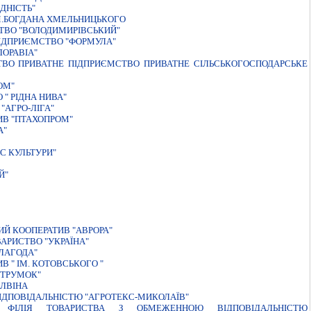
ДНІСТЬ"
М.БОГДАНА ХМЕЛЬНИЦЬКОГО
ТВО "ВОЛОДИМИРІВСЬКИЙ"
IДПРИЄМСТВО "ФОРМУЛА"
ОРАВIА"
ТВО ПРИВАТНЕ ПIДПРИЄМСТВО ПРИВАТНЕ СIЛЬСЬКОГОСПОДАРСЬКЕ
ОМ"
" РIДНА НИВА"
"АГРО-ЛIГА"
ИВ "ПТАХОПРОМ"
А"
С КУЛЬТУРИ"
Й"
Й КООПЕРАТИВ "АВРОРА"
АРИСТВО "УКРАЇНА"
ЛАГОДА"
 " IМ. КОТОВСЬКОГО "
СТРУМОК"
АЛВIНА
IДПОВIДАЛЬНIСТЮ "АГРОТЕКС-МИКОЛАЇВ"
 - ФIЛIЯ ТОВАРИСТВА З ОБМЕЖЕННОЮ ВIДПОВIДАЛЬНIСТЮ