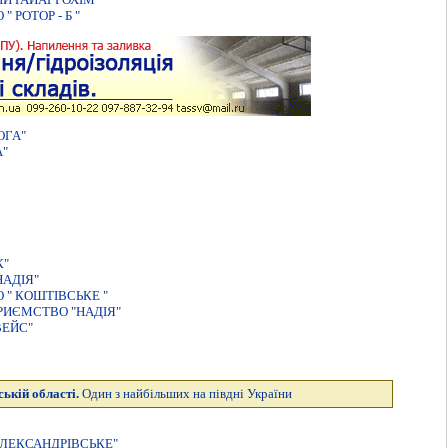
РОТОР - Б "
ОГА"
А"
К"
НАДIЯ"
" КОШТIВСЬКЕ "
РИЄМСТВО "НАДIЯ"
ВЕЙС"
ькій області.
Один з найбільших на півдні України
ЛЕКСАНДРІВСЬКЕ"