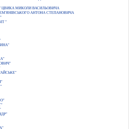
" ЦВИКА МИКОЛИ ВАСИЛЬОВИЧА
ДЕМ'ЯНIВСЬКОГО АНТОНА СТЕПАНОВИЧА
"
Т "
"
ТИНА"
А"
ОВИЧ"
"
ГАЙСЬКЕ"
И"
"
О"
Т"
"
НДР"
А"