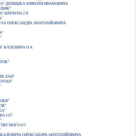
ТА" ДЕНIЩIКА МИКОЛИ ИВАНОВИЧА
ЕВИК"
" КРЕЧУНА I П
А"
УЗА ОЛЕКСАНДРА АНАТОЛIЙОВИЧА
А"
"
" КАЛЕНИЧА О А
ТОК"
IВ ЛАН"
ЙЛУЦА"
"
ЖЖЯ"
ОК"
КА"
А I О"
"
ГНЕСНОГО О I
"
" КАЛЕНИЧА ОЛЕКСАНДРА АНАТОЛIЙОВИЧА