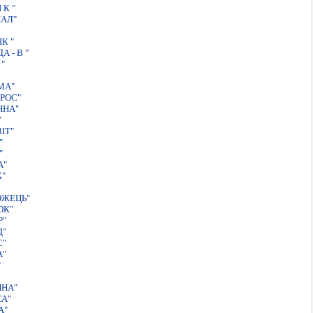
 К "
НАЛ"
К "
 - В "
"
МА"
РОС"
ННА"
"
IТ"
"
"
А"
Ж"
ОЖЕЦЬ"
ОК"
Р"
Д"
С"
А"
"
ННА"
СА"
А"