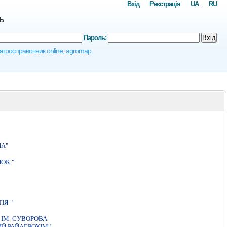
Вхід
Реєстрація
UA
RU
ь
Пароль:
Вхід
, агросправочник online, agromap
НА"
ОК "
IЯ "
IМ. СУВОРОВА
Й РАЙАГРОХIМ"