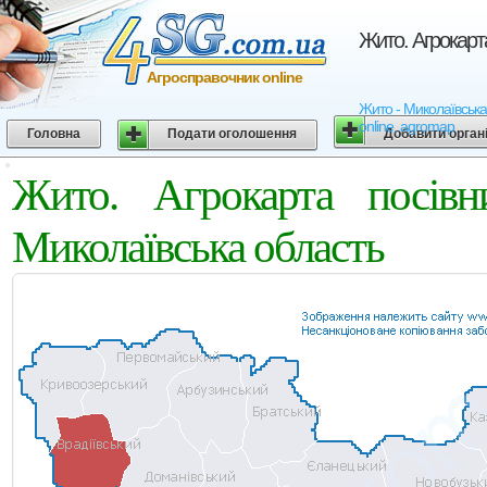
Жито. Агрокарт
Агросправочник online
Жито - Миколаївська 
online, agromap
Головна
Подати оголошення
Добавити орган
Жито. Агрокарта посівн
Миколаївська область