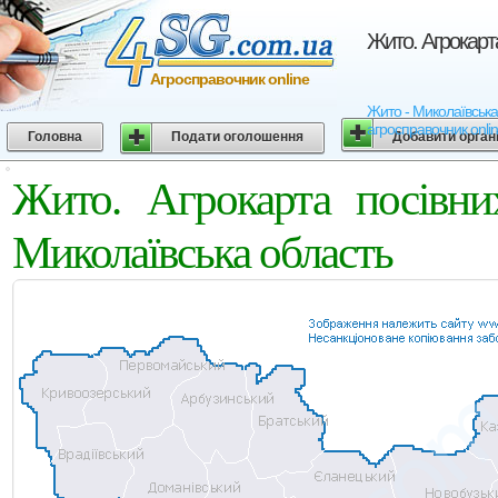
Жито. Агрокарт
Агросправочник online
Жито - Миколаївська 
агросправочник onli
Головна
Подати оголошення
Добавити орган
Жито. Агрокарта посівни
Миколаївська область