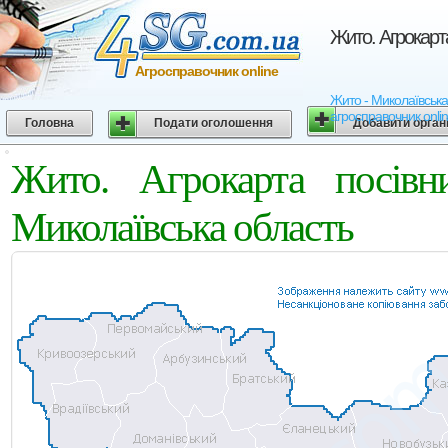
Жито. Агрокарт
Агросправочник online
Жито - Миколаївська 
агросправочник onli
Головна
Подати оголошення
Добавити орган
Жито. Агрокарта посівн
Миколаївська область