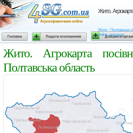
Жито. Агрокарт
Агросправочник online
Жито - Полтавська об
online, agromap
Головна
Подати оголошення
Добавити орган
Жито. Агрокарта посів
Полтавська область