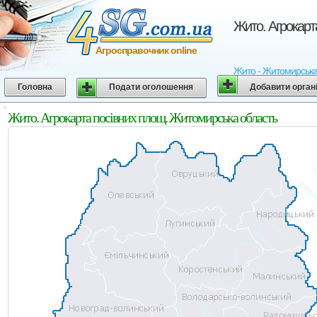
Жито. Агрокарт
Агросправочник online
Жито - Житомирська о
Головна
Подати оголошення
Добавити орган
Жито. Агрокарта посівних площ. Житомирська область