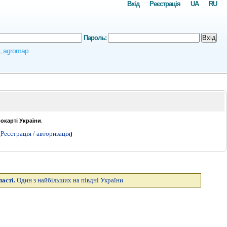
Вхід
Реєстрація
UA
RU
Пароль:
Вхід
e, agromap
рокарті України
.
Реєстрація / авторизація
(
)
ласті.
Один з найбільших на півдні України