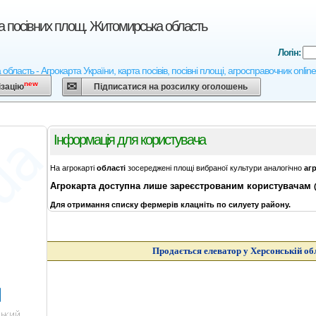
а посівних площ. Житомирська область
Логін:
бласть - Агрокарта України, карта посівів, посівні площі, агросправочник onlin
new
ізацію
Підписатися на розсилку оголошень
Інформація для користувача
На агрокарті
області
зосереджені площі вибраної культури аналогічно
аг
Агрокарта
доступна лише зареєстрованим користувачам
Для отримання списку фермерів клацніть по силуету району.
Продається елеватор у Херсонській об