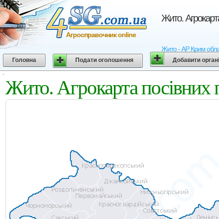
Жито. Агрокарт
Агросправочник online
Жито - АР Крим облас
Головна
Подати оголошення
Добавити орган
Жито. Агрокарта посівних 